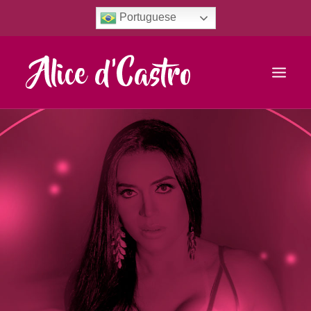
Portuguese
INÍCIO
BIOGRAFIA
GALERIA DE FOTOS
VÍDEOS
BLOG