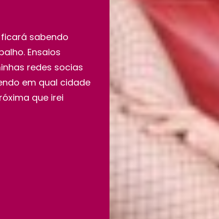
ê ficará sabendo
alho. Ensaios
minhas redes socias
endo em qual cidade
óxima que irei